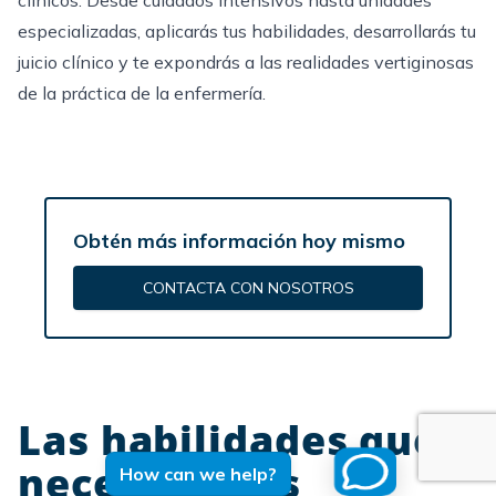
especializadas, aplicarás tus habilidades, desarrollarás tu
juicio clínico y te expondrás a las realidades vertiginosas
de la práctica de la enfermería.
Obtén más información hoy mismo
CONTACTA CON NOSOTROS
Las habilidades que
necesitan los
How can we help?