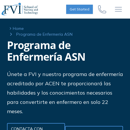
Skip to content
FVI School of Nursing
Get Started
Call Us Now
Open
Home
Programa de Enfermería ASN
Programa de
Enfermería ASN
Únete a FVI y nuestro programa de enfermería
acreditado por ACEN te proporcionará las
habilidades y los conocimientos necesarios
para convertirte en enfermero en solo 22
meses.
CONTACTA CON