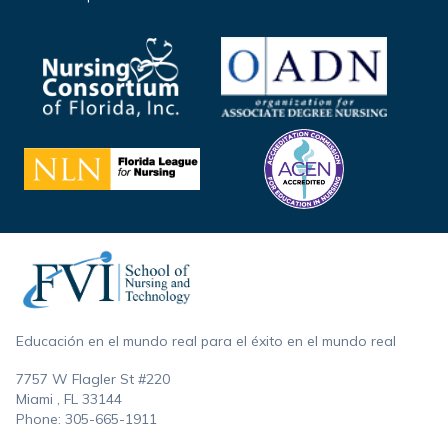
Footer
Educación en el mundo real para el éxito en el mundo real
7757 W Flagler St #220
Miami , FL
33144
Phone:
305-665-1911