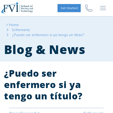
Skip to content
FVI School of Nursing
Get Started
Call Us Now
Open
Home
Enfermería
¿Puedo ser enfermero si ya tengo un título?
Blog & News
¿Puedo ser
enfermero si ya
tengo un título?