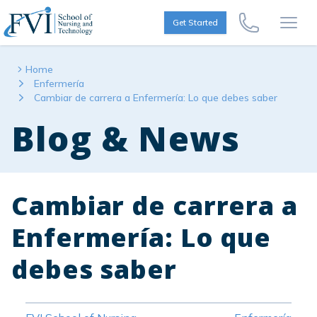
Skip to content
FVI School of Nursing
Get Started
Call Us Now
Open
Home
Enfermería
Cambiar de carrera a Enfermería: Lo que debes saber
Blog & News
Cambiar de carrera a
Enfermería: Lo que
debes saber