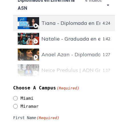
Diplomados en Enfermería
4 Videos
ASN
Tiana - Diplomada en Enfermería p
4:24
Natalie - Graduada en enfermería 
1:42
Anael Azan - Diplomada en Enferm
1:27
Neice Predulus | ADN Graduate
1:17
Choose A Campus
(Required)
Miami
Miramar
First Name
(Required)