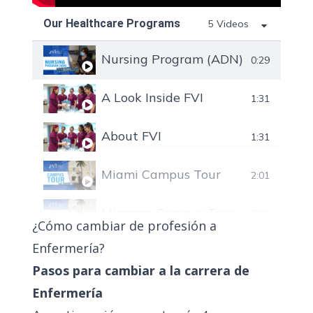
Our Healthcare Programs
5 Videos
Nursing Program (ADN) at FVI Scho
0:29
A Look Inside FVI
1:31
About FVI
1:31
Miami Campus Tour
2:01
Miramar Campus Tour
2:01
¿Cómo cambiar de profesión a
Enfermería?
Pasos para cambiar a la carrera de
Enfermería