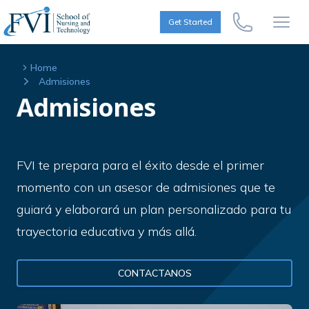
Skip to content
FVI School of Nursing
Get Started
Call Us Now
Open
Home
Admisiones
Admisiones
FVI te prepara para el éxito desde el primer
momento con un asesor de admisiones que te
guiará y elaborará un plan personalizado para tu
trayectoria educativa y más allá.
CONTACTANOS