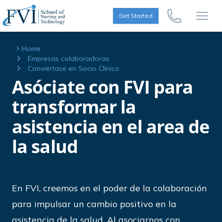
Skip to content
FVI School of Nursing
Get Started
Call Us Now
Open
Home
Empresas colaboradoras
Conviértase en Socio Clínico
Asóciate con FVI para
transformar la
asistencia en el area de
la salud
En FVI, creemos en el poder de la colaboración
para impulsar un cambio positivo en la
asistencia de la salud. Al asociarnos con