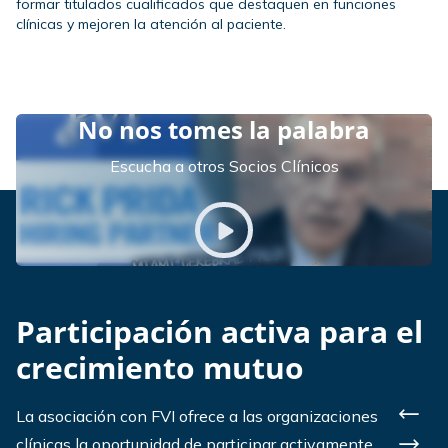
formar titulados cualificados que destaquen en funciones
clínicas y mejoren la atención al paciente.
No nos tomes la palabra
Escucha a otros Socios Clínicos
Play video
Participación activa para el
crecimiento mutuo
La asociación con FVI ofrece a las organizaciones
Previ
clínicas la oportunidad de participar activamente