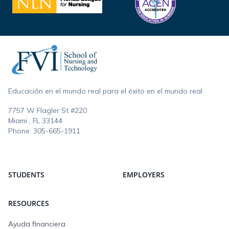
Footer
Educación en el mundo real para el éxito en el mundo real
7757 W Flagler St #220
Miami , FL
33144
Phone:
305-665-1911
STUDENTS
EMPLOYERS
RESOURCES
Ayuda financiera