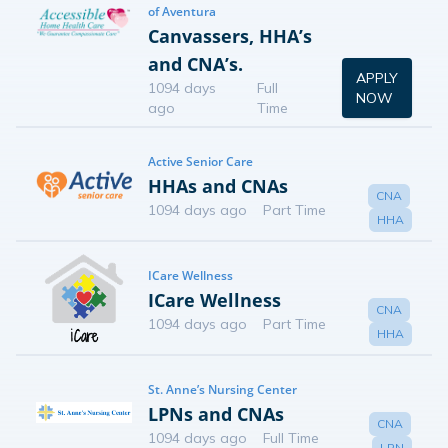
of Aventura
Canvassers, HHA’s
and CNA’s.
APPLY
1094 days
Full
NOW
ago
Time
Active Senior Care
HHAs and CNAs
CNA
1094 days ago
Part Time
HHA
ICare Wellness
ICare Wellness
CNA
1094 days ago
Part Time
HHA
St. Anne’s Nursing Center
LPNs and CNAs
CNA
1094 days ago
Full Time
LPN