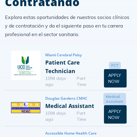
Contratando
Explora estas oportunidades de nuestros socios clínicos
y de contratación y da el siguiente paso en tu carrera
profesional en el sector sanitario.
Miami Cerebral Palsy
Patient Care
PCT
Technician
APPLY
1094 days
Part
NOW
ago
Time
Medical
Douglas Gardens CMHC
Assistant
Medical Assistant
APPLY
1094 days
Part
NOW
ago
Time
Accessible Home Health Care