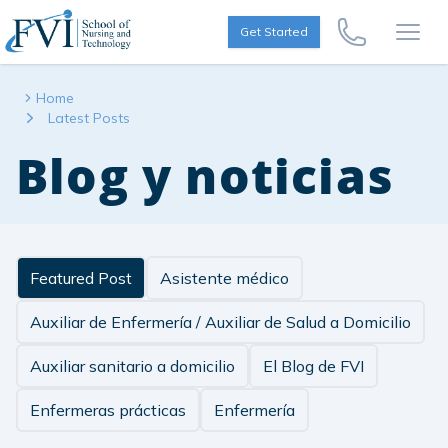
Skip to content
FVI School of Nursing
Get Started
Call Us Now
Open
Home
Latest Posts
Blog y noticias
Featured Post
Asistente médico
Auxiliar de Enfermería / Auxiliar de Salud a Domicilio
Auxiliar sanitario a domicilio
El Blog de FVI
Enfermeras prácticas
Enfermería