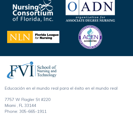
Footer
Educación en el mundo real para el éxito en el mundo real
7757 W Flagler St #220
Miami , FL
33144
Phone:
305-665-1911