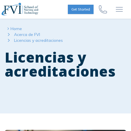
Skip to content
FVI School of Nursing
Get Started
Call Us Now
Open
Home
Acerca de FVI
Licencias y acreditaciones
Licencias y
acreditaciones