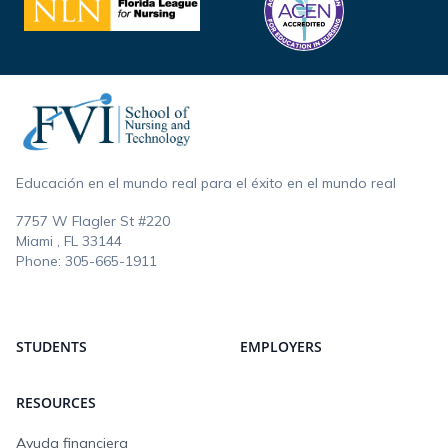
Footer
Educación en el mundo real para el éxito en el mundo real
7757 W Flagler St #220
Miami , FL
33144
Phone:
305-665-1911
STUDENTS
EMPLOYERS
RESOURCES
Ayuda financiera