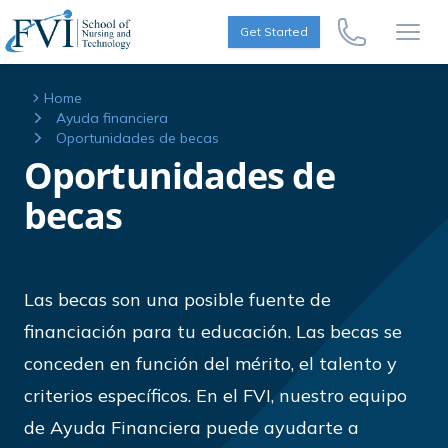
Skip to content
FVI School of Nursing
Get Started
Call Us Now
Open
Home
Ayuda financiera
Oportunidades de becas
Oportunidades de
becas
Las becas son una posible fuente de
financiación para tu educación. Las becas se
conceden en función del mérito, el talento y
criterios específicos. En el FVI, nuestro equipo
de Ayuda Financiera puede ayudarte a