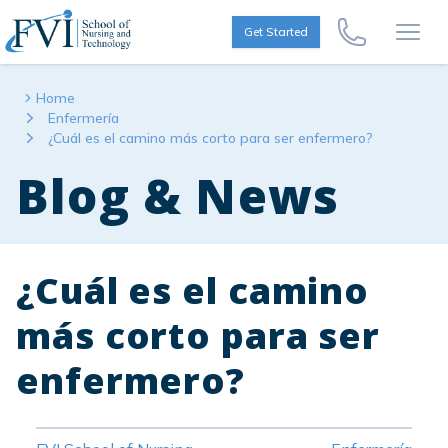
Skip to content
FVI School of Nursing
Get Started
Call Us Now
Open
Home
Enfermería
¿Cuál es el camino más corto para ser enfermero?
Blog & News
¿Cuál es el camino
más corto para ser
enfermero?