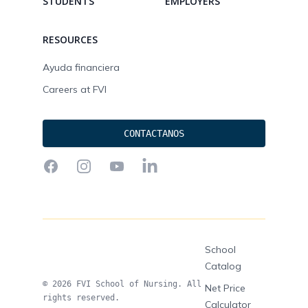
STUDENTS
EMPLOYERS
RESOURCES
Ayuda financiera
Careers at FVI
CONTACTANOS
Facebook
Instagram
YouTube
LinkedIn
School
Catalog
© 2026 FVI School of Nursing. All
Net Price
rights reserved.
Calculator