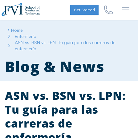
Skip to content
FVI School of Nursing
Get Started
Call Us Now
Open
Home
Enfermería
ASN vs. BSN vs. LPN: Tu guía para las carreras de
enfermería
Blog & News
ASN vs. BSN vs. LPN:
Tu guía para las
carreras de
enfermería