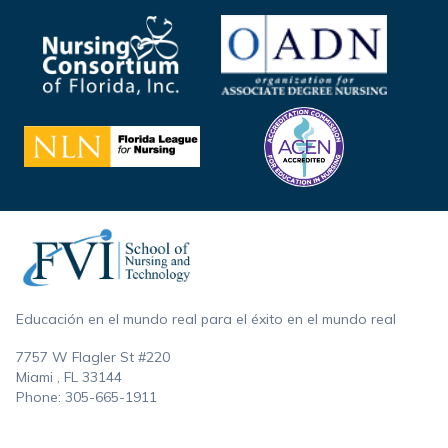
Footer
Educación en el mundo real para el éxito en el mundo real
7757 W Flagler St #220
Miami , FL
33144
Phone:
305-665-1911