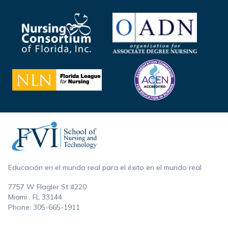
Footer
Educación en el mundo real para el éxito en el mundo real
7757 W Flagler St #220
Miami , FL
33144
Phone:
305-665-1911