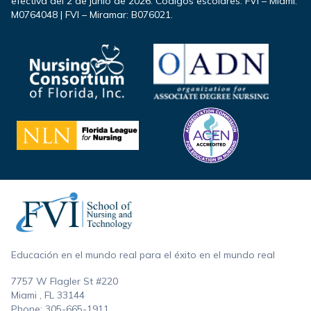
efectiva del 2 de junio de 2026. Códigos escolares: FVI – Miami:
M0764048 | FVI – Miramar: B076021.
Footer
Educación en el mundo real para el éxito en el mundo real
7757 W Flagler St #220
Miami , FL
33144
Phone:
305-665-1911