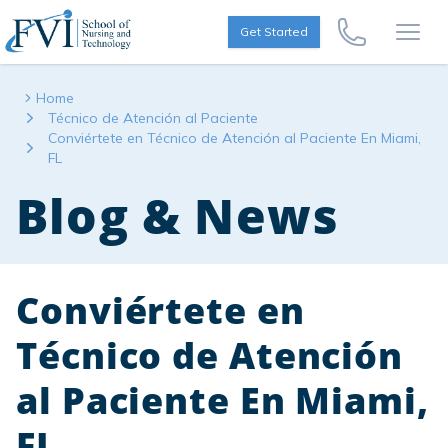
Skip to content
FVI School of Nursing
Get Started
Call Us Now
Open
Home
Técnico de Atención al Paciente
Conviértete en Técnico de Atención al Paciente En Miami,
FL
Blog & News
Conviértete en
Técnico de Atención
al Paciente En Miami,
FL