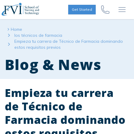
Skip to content
FVI School of Nursing
Get Started
Call Us Now
Open
Home
los técnicos de farmacia
Empieza tu carrera de Técnico de Farmacia dominando
estos requisitos previos
Blog & News
Empieza tu carrera
de Técnico de
Farmacia dominando
estos requisitos