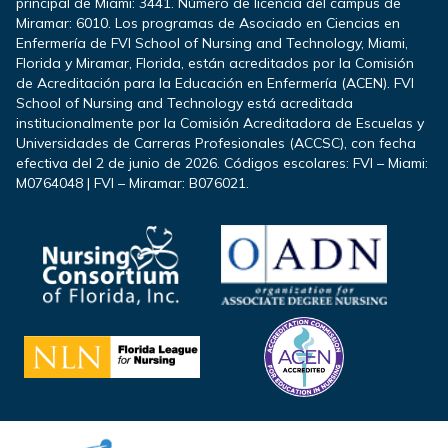
principal de Miami: 3441. Número de licencia del campus de
Miramar: 6010. Los programas de Asociado en Ciencias en
Enfermería de FVI School of Nursing and Technology, Miami,
Florida y Miramar, Florida, están acreditados por la Comisión
de Acreditación para la Educación en Enfermería (ACEN). FVI
School of Nursing and Technology está acreditada
institucionalmente por la Comisión Acreditadora de Escuelas y
Universidades de Carreras Profesionales (ACCSC), con fecha
efectiva del 2 de junio de 2026. Códigos escolares: FVI – Miami:
M0764048 | FVI – Miramar: B076021.
Footer