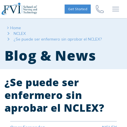
Skip to content
FVI School of Nursing
Get Started
Call Us Now
Open
Home
NCLEX
¿Se puede ser enfermero sin aprobar el NCLEX?
Blog & News
¿Se puede ser
enfermero sin
aprobar el NCLEX?