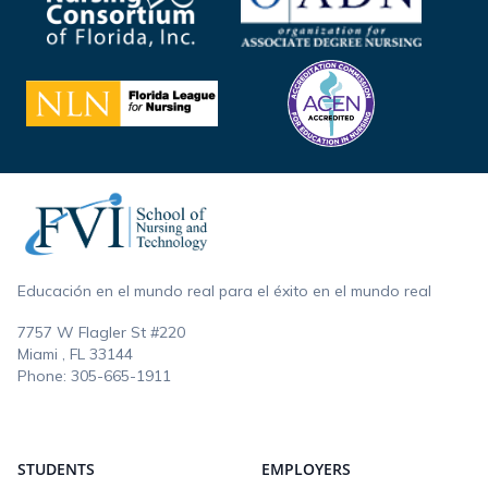
Footer
Educación en el mundo real para el éxito en el mundo real
7757 W Flagler St #220
Miami , FL
33144
Phone:
305-665-1911
STUDENTS
EMPLOYERS