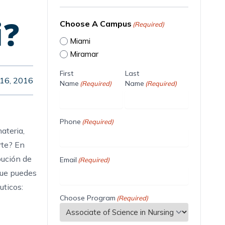
i?
Choose A Campus
(Required)
Miami
Miramar
First
Last
16, 2016
Name
Name
(Required)
(Required)
Phone
(Required)
ateria,
rte? En
bución de
Email
(Required)
que puedes
uticos:
Choose Program
(Required)