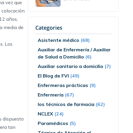
na vez que
a colocación
12 años,
Categories
la media de
Asistente médico
(68)
s. Los
Auxiliar de Enfermería / Auxiliar
de Salud a Domicilio
(6)
Auxiliar sanitario a domicilio
(7)
El Blog de FVI
(49)
Enfermeras prácticas
(9)
Enfermería
(67)
los técnicos de farmacia
(62)
NCLEX
(24)
s dispuesto
Paramédicos
(5)
rera tan
Técnico de Atención al