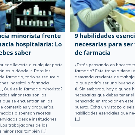
cia minorista frente
9 habilidades esenci
acia hospitalaria: Lo
necesarias para ser 
ebes saber
de farmacia
 puede llevarte a cualquier parte.
¿Estás pensando en hacerte t
ón es a dónde ir. Para los
farmacia? Este trabajo tiene u
 de farmacia, todo se reduce a
demanda creciente de trabaja
ones: hospital o farmacia
lo que podría ser una buena 
. ¿Qué es la farmacia minorista?
ti. Sin embargo, hay algunas h
acias minoristas son las
necesarias que debes tener si
s que se encuentran en las
pensando en trabajar en este 
e comestibles y droguerías.
puesto. Echa un vistazo a seis
rmacias dispensan recetas
habilidades esenciales que ne
enviadas desde instituciones
[...]
 Los trabajadores de las
 minoristas también [...]