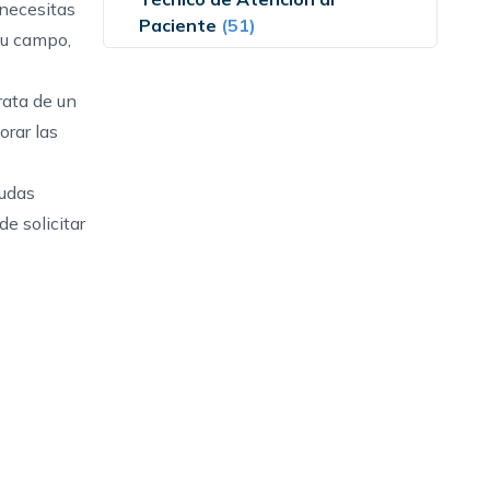
 necesitas
Paciente
(51)
tu campo,
rata de un
orar las
udas
 de
solicitar