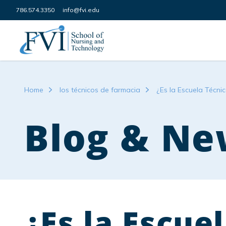
Skip to content
786.574.3350
info@fvi.edu
FVI School of Nursing
Home
los técnicos de farmacia
¿Es la Escuela Técni
Blog & Ne
¿Es la Escue