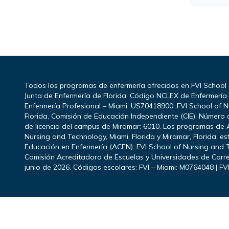
Todos los programas de enfermería ofrecidos en FVI School
Junta de Enfermería de Florida. Código NCLEX de Enfermerí
Enfermería Profesional – Miami: US70418900. FVI School of N
Florida, Comisión de Educación Independiente (CIE). Número d
de licencia del campus de Miramar: 6010. Los programas de 
Nursing and Technology, Miami, Florida y Miramar, Florida, e
Educación en Enfermería (ACEN). FVI School of Nursing and T
Comisión Acreditadora de Escuelas y Universidades de Carre
junio de 2026. Códigos escolares: FVI – Miami: M0764048 | FV
Footer