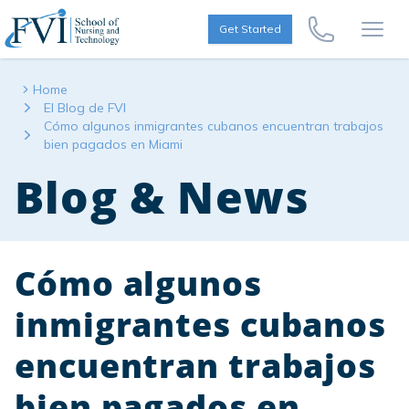
Skip to content
FVI School of Nursing
Get Started
Call Us Now
Open
Home
El Blog de FVI
Cómo algunos inmigrantes cubanos encuentran trabajos
bien pagados en Miami
Blog & News
Cómo algunos
inmigrantes cubanos
encuentran trabajos
bien pagados en