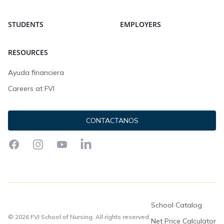
STUDENTS
EMPLOYERS
RESOURCES
Ayuda financiera
Careers at FVI
CONTACTANOS
Facebook
Instagram
YouTube
LinkedIn
School Catalog
© 2026 FVI School of Nursing. All rights reserved.
Net Price Calculator