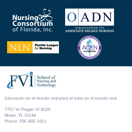
Footer
Educación en el mundo real para el éxito en el mundo real
7757 W Flagler St #220
Miami , FL
33144
Phone:
305-665-1911