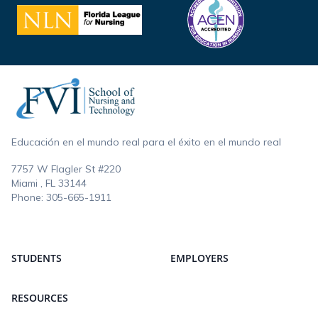
Footer
Educación en el mundo real para el éxito en el mundo real
7757 W Flagler St #220
Miami , FL
33144
Phone:
305-665-1911
STUDENTS
EMPLOYERS
RESOURCES