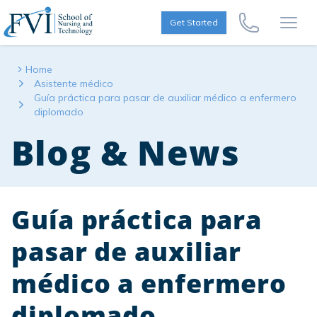
Skip to content
FVI School of Nursing
Get Started
Call Us Now
Open
Home
Asistente médico
Guía práctica para pasar de auxiliar médico a enfermero
diplomado
Blog & News
Guía práctica para
pasar de auxiliar
médico a enfermero
diplomado