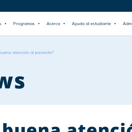
s
Programas
Acerca
Ayuda al estudiante
Admi
buena atención al paciente?
ws
 buena atenci