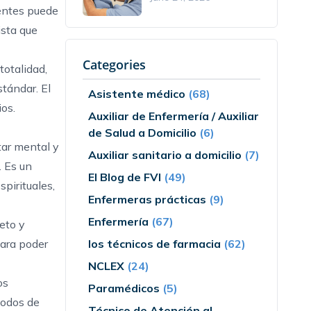
ientes puede
ista que
Categories
totalidad,
stándar. El
Asistente médico
(68)
ios.
Auxiliar de Enfermería / Auxiliar
de Salud a Domicilio
(6)
tar mental y
Auxiliar sanitario a domicilio
(7)
. Es un
El Blog de FVI
(49)
pirituales,
Enfermeras prácticas
(9)
Enfermería
(67)
eto y
para poder
los técnicos de farmacia
(62)
NCLEX
(24)
os
Paramédicos
(5)
todos de
Técnico de Atención al