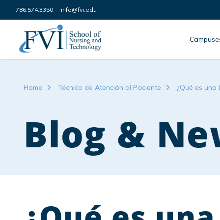
Skip to content
786.574.3350
info@fvi.edu
FVI School of Nursing
Campuse
Home
Técnico de Atención al Paciente
¿Qué es una 
Blog & Ne
¿Qué es una