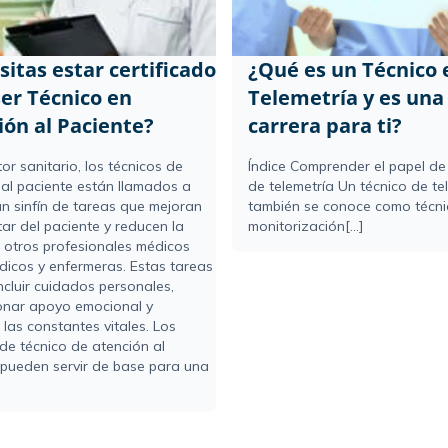
itas estar certificado
¿Qué es un Técnico 
ser Técnico en
Telemetría y es un
ión al Paciente?
carrera para ti?
tor sanitario, los técnicos de
Índice Comprender el papel de
 al paciente están llamados a
de telemetría Un técnico de te
un sinfín de tareas que mejoran
también se conoce como técni
tar del paciente y reducen la
monitorización[...]
 otros profesionales médicos
icos y enfermeras. Estas tareas
ncluir cuidados personales,
onar apoyo emocional y
 las constantes vitales. Los
de técnico de atención al
 pueden servir de base para una