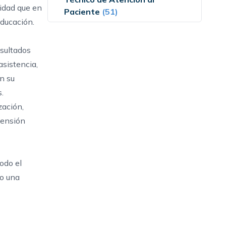
ridad que en
Paciente
(51)
educación.
esultados
asistencia,
n su
.
zación,
 tensión
odo el
do una