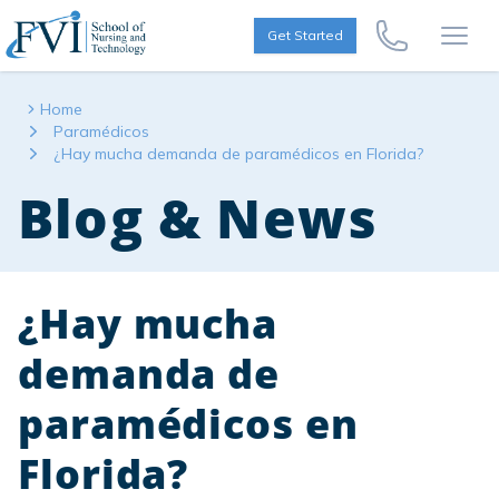
Skip to content
FVI School of Nursing
Get Started
Call Us Now
Open
Home
Paramédicos
¿Hay mucha demanda de paramédicos en Florida?
Blog & News
¿Hay mucha
demanda de
paramédicos en
Florida?