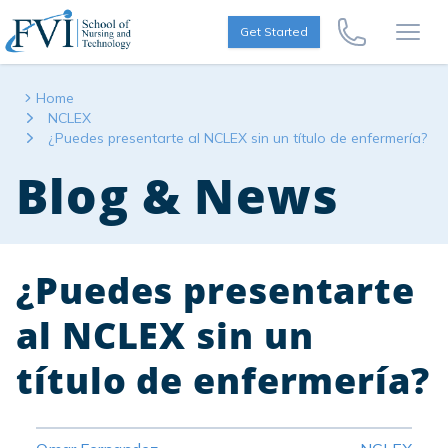
Skip to content
FVI School of Nursing
Get Started
Call Us Now
Open
Home
NCLEX
¿Puedes presentarte al NCLEX sin un título de enfermería?
Blog & News
¿Puedes presentarte
al NCLEX sin un
título de enfermería?