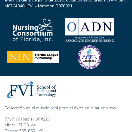
M0764048 | FVI – Miramar: B076021.
Footer
Educación en el mundo real para el éxito en el mundo real
7757 W Flagler St #220
Miami , FL
33144
Phone:
305-665-1911