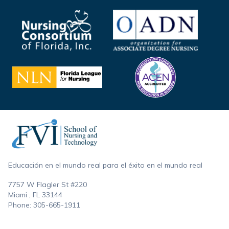
Footer
Educación en el mundo real para el éxito en el mundo real
7757 W Flagler St #220
Miami , FL
33144
Phone:
305-665-1911