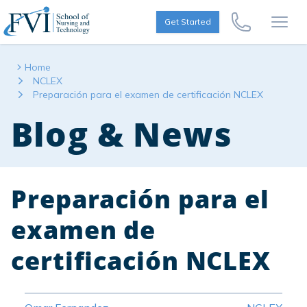
Skip to content
FVI School of Nursing
Get Started
Call Us Now
Open
Home
NCLEX
Preparación para el examen de certificación NCLEX
Blog & News
Preparación para el
examen de
certificación NCLEX