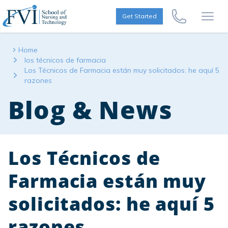
Skip to content
FVI School of Nursing
Get Started
Call Us Now
Open
Home
los técnicos de farmacia
Los Técnicos de Farmacia están muy solicitados: he aquí 5
razones
Blog & News
Los Técnicos de
Farmacia están muy
solicitados: he aquí 5
razones