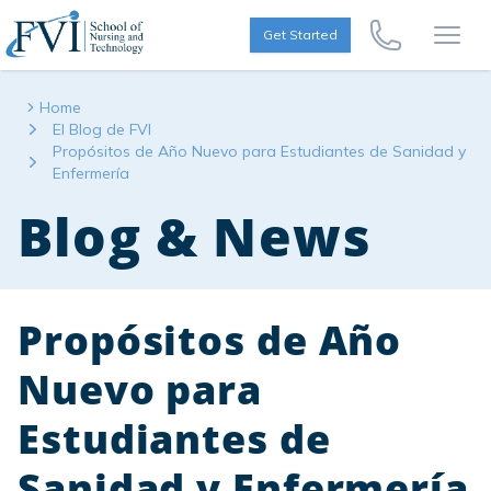
Skip to content
FVI School of Nursing
Get Started
Call Us Now
Open
Home
El Blog de FVI
Propósitos de Año Nuevo para Estudiantes de Sanidad y
Enfermería
Blog & News
Propósitos de Año
Nuevo para
Estudiantes de
Sanidad y Enfermería