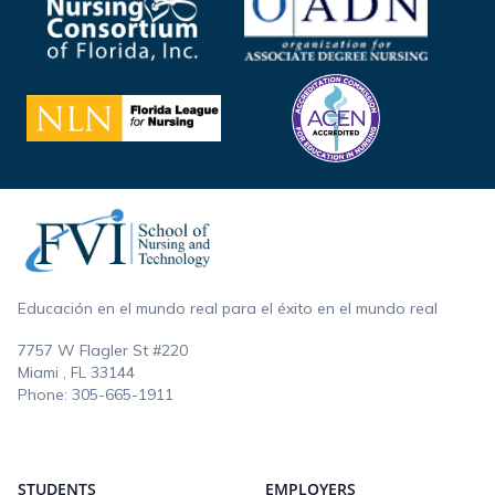
Footer
Educación en el mundo real para el éxito en el mundo real
7757 W Flagler St #220
Miami , FL
33144
Phone:
305-665-1911
STUDENTS
EMPLOYERS