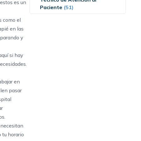
estos es un
Paciente
(51)
es como el
pié en las
reparando y
quí si hay
necesidades.
abajar en
elen pasar
pital
ar
os.
 necesitan
 tu horario