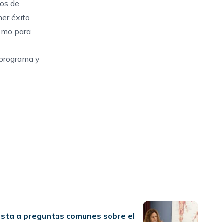
cos de
ner éxito
smo para
 programa y
sta a preguntas comunes sobre el