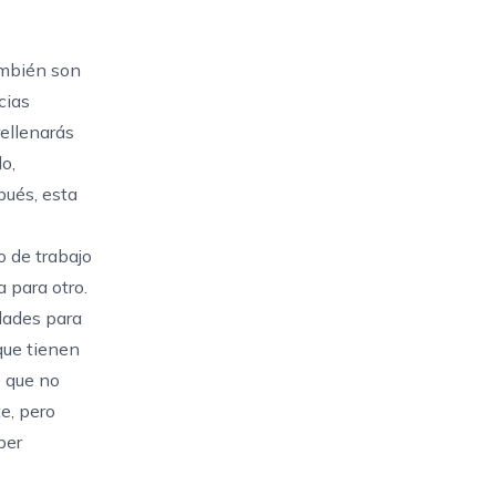
ambién son
cias
rellenarás
o,
ués, esta
o de trabajo
 para otro.
dades para
que tienen
e que no
e, pero
ber