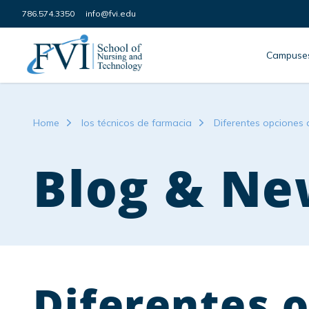
Skip to content
786.574.3350
info@fvi.edu
FVI School of Nursing
Campuse
Home
los técnicos de farmacia
Diferentes opciones
Blog & Ne
Diferentes 