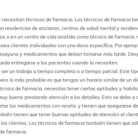
ue necesitan técnicos de farmacia. Los técnicos de farmacia t
mo residencias de ancianos, centros de salud mental y residen
os o en un centro de vida asistida como técnico de farmacia, 
ra clientes individuales con una dosis específica. Por ejempl
esayuno y medicamentos que deban tomarse más tarde. Desp
eda entregarse a los pacientes cuando la necesiten.
 ser un trabajo a tiempo completo o a tiempo parcial. Este tip
ero lo más probable es que tengas un horario similar de un día
nico de farmacia, necesitas tener ciertas aptitudes y habili
 muy bueno prestando atención a los detalles. Esto se debe a 
uetar los medicamentos con receta, y tienen que asegurarse d
mbién tienen que tener buenas aptitudes de atención al client
 los clientes. Los técnicos de farmacia también tienen que sa
de farmacia.