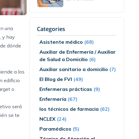
en una
Categories
, y hay
Asistente médico
(68)
a de dónde
Auxiliar de Enfermería / Auxiliar
de Salud a Domicilio
(6)
Auxiliar sanitario a domicilio
(7)
iende a los
El Blog de FVI
(49)
 edificio
arget o
Enfermeras prácticas
(9)
Enfermería
(67)
etivo será
los técnicos de farmacia
(62)
ién se te
NCLEX
(24)
Paramédicos
(5)
Técnico de Atención al