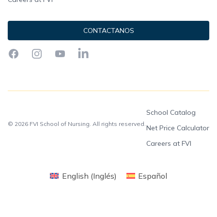
CONTACTANOS
Facebook
Instagram
YouTube
LinkedIn
School Catalog
© 2026 FVI School of Nursing. All rights reserved.
Net Price Calculator
Careers at FVI
English
(
Inglés
)
Español