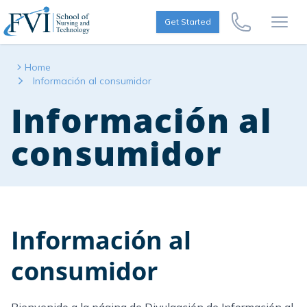
Skip to content
FVI School of Nursing
Get Started
Call Us Now
Open
Home
Información al consumidor
Información al
consumidor
Información al
consumidor