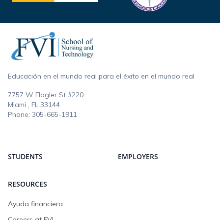
Footer
Educación en el mundo real para el éxito en el mundo real
7757 W Flagler St #220
Miami , FL
33144
Phone:
305-665-1911
STUDENTS
EMPLOYERS
RESOURCES
Ayuda financiera
Careers at FVI