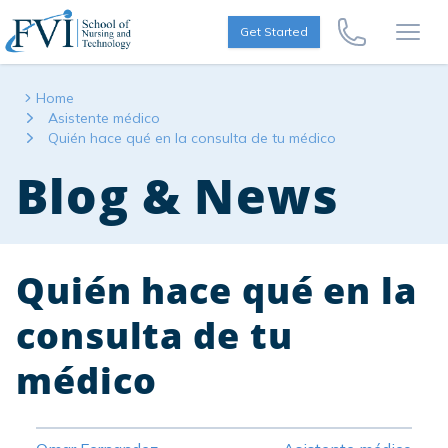
Skip to content
FVI School of Nursing
Get Started
Call Us Now
Open
Home
Asistente médico
Quién hace qué en la consulta de tu médico
Blog & News
Quién hace qué en la
consulta de tu
médico