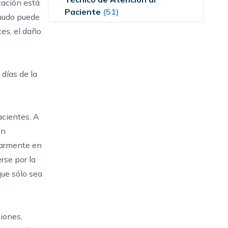
tación está
Paciente
(51)
enudo puede
ces, el daño
 días de la
acientes. A
en
ularmente en
rse por la
que sólo sea
iones,