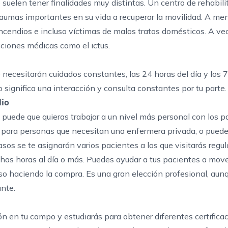
o suelen tener finalidades muy distintas. Un centro de rehabili
raumas importantes en su vida a recuperar la movilidad. A m
incendios e incluso víctimas de malos tratos domésticos. A ve
cciones médicas como el ictus.
 necesitarán cuidados constantes, las 24 horas del día y los 7
 significa una interacción y consulta constantes por tu parte.
lio
 puede que quieras trabajar a un nivel más personal con los p
io para personas que necesitan una enfermera privada, o pued
sos se te asignarán varios pacientes a los que visitarás reg
chas horas al día o más. Puedes ayudar a tus pacientes a move
so haciendo la compra. Es una gran elección profesional, aun
ante.
n en tu campo y estudiarás para obtener diferentes certificac