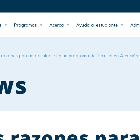
s
Programas
Acerca
Ayuda al estudiante
Admi
 razones para matricularse en un programa de Técnico en Atención 
ws
s razones par