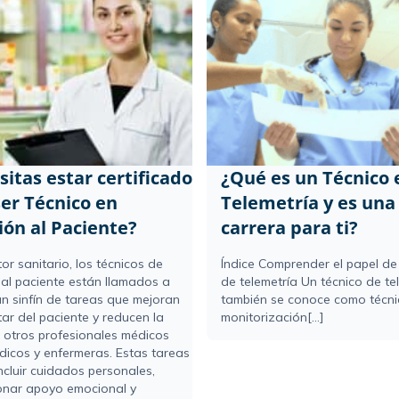
itas estar certificado
¿Qué es un Técnico 
ser Técnico en
Telemetría y es un
ión al Paciente?
carrera para ti?
tor sanitario, los técnicos de
Índice Comprender el papel de
 al paciente están llamados a
de telemetría Un técnico de te
un sinfín de tareas que mejoran
también se conoce como técni
tar del paciente y reducen la
monitorización[...]
 otros profesionales médicos
icos y enfermeras. Estas tareas
ncluir cuidados personales,
onar apoyo emocional y