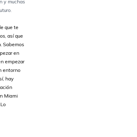
ón y muchas
uturo.
e que te
os, así que
ón. Sabemos
mpezar en
den empezar
un entorno
sí, hay
cación
n Miami
¡Lo