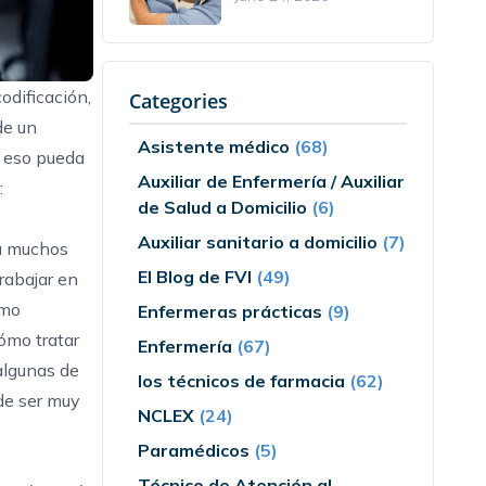
odificación,
Categories
de un
Asistente médico
(68)
e eso pueda
Auxiliar de Enfermería / Auxiliar
:
de Salud a Domicilio
(6)
Auxiliar sanitario a domicilio
(7)
ra muchos
El Blog de FVI
(49)
rabajar en
omo
Enfermeras prácticas
(9)
ómo tratar
Enfermería
(67)
algunas de
los técnicos de farmacia
(62)
de ser muy
NCLEX
(24)
Paramédicos
(5)
Técnico de Atención al