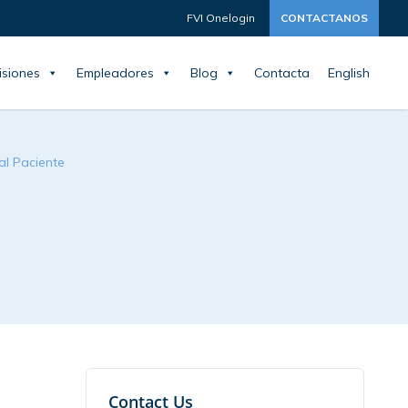
FVI Onelogin
CONTACTANOS
siones
Empleadores
Blog
Contacta
English
al Paciente
a
Contact Us