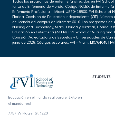
Todos los programas de enfermería ofrecidos en FVI School
Junta de Enfermería de Florida. Código NCLEX de Enfermerí
Enfermería Profesional – Miami: US70418900. FVI School of N
Florida, Comisión de Educación Independiente (CIE). Número d
de licencia del campus de Miramar: 6010. Los programas de 
Nursing and Technology, Miami, Florida y Miramar, Florida, e
Educación en Enfermería (ACEN). FVI School of Nursing and T
Comisión Acreditadora de Escuelas y Universidades de Carre
junio de 2026. Códigos escolares: FVI – Miami: M0764048 | FV
Footer
STUDENTS
Educación en el mundo real para el éxito en
el mundo real
7757 W Flagler St #220