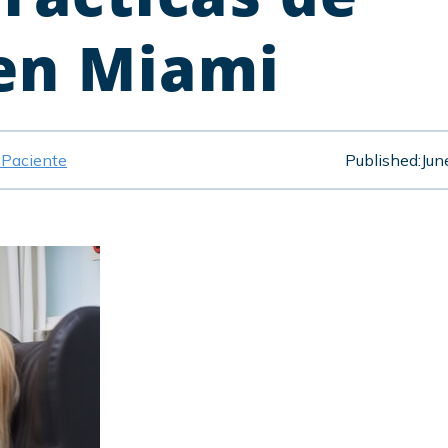
en Miami
 Paciente
Published:
Jun