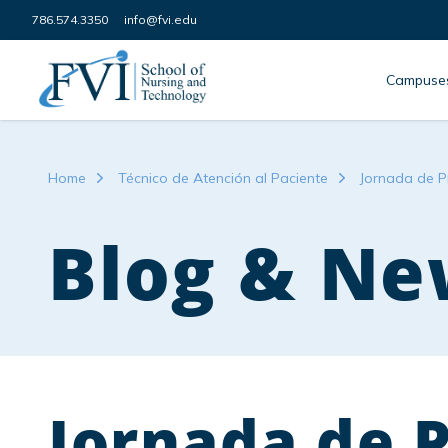
Skip to content
786.574.3350
info@fvi.edu
FVI School of Nursing
Campuse
Home
Técnico de Atención al Paciente
Jornada de P
Blog & Ne
Jornada de P