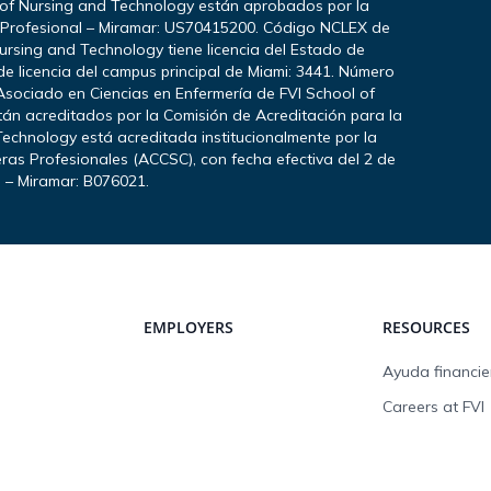
 of Nursing and Technology están aprobados por la
a Profesional – Miramar: US70415200. Código NCLEX de
ursing and Technology tiene licencia del Estado de
e licencia del campus principal de Miami: 3441. Número
Asociado en Ciencias en Enfermería de FVI School of
stán acreditados por la Comisión de Acreditación para la
echnology está acreditada institucionalmente por la
ras Profesionales (ACCSC), con fecha efectiva del 2 de
I – Miramar: B076021.
EMPLOYERS
RESOURCES
Ayuda financie
Careers at FVI