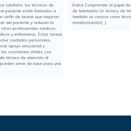
tor sanitario, los técnicos de
Índice Comprender el papel de
 al paciente están llamados a
de telemetría Un técnico de te
un sinfín de tareas que mejoran
también se conoce como técni
tar del paciente y reducen la
monitorización[...]
 otros profesionales médicos
icos y enfermeras. Estas tareas
ncluir cuidados personales,
onar apoyo emocional y
 las constantes vitales. Los
de técnico de atención al
 pueden servir de base para una