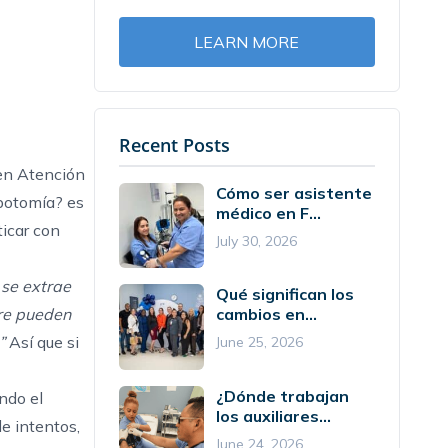
LEARN MORE
Recent Posts
en Atención
Cómo ser asistente
botomía
? es
médico en F...
ticar con
July 30, 2026
 se extrae
Qué significan los
gre pueden
cambios en...
”
Así que si
June 25, 2026
¿Dónde trabajan
ndo el
los auxiliares...
e intentos,
June 24, 2026