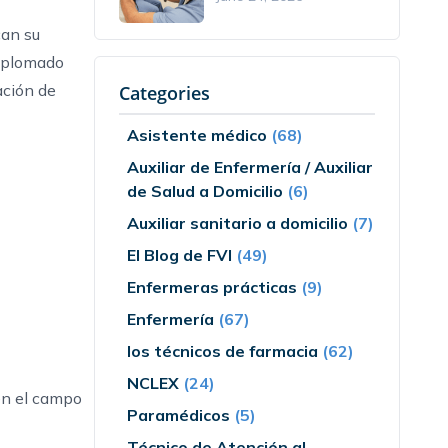
can su
diplomado
ación de
Categories
Asistente médico
(68)
Auxiliar de Enfermería / Auxiliar
de Salud a Domicilio
(6)
Auxiliar sanitario a domicilio
(7)
El Blog de FVI
(49)
Enfermeras prácticas
(9)
Enfermería
(67)
los técnicos de farmacia
(62)
NCLEX
(24)
 en el campo
Paramédicos
(5)
Técnico de Atención al