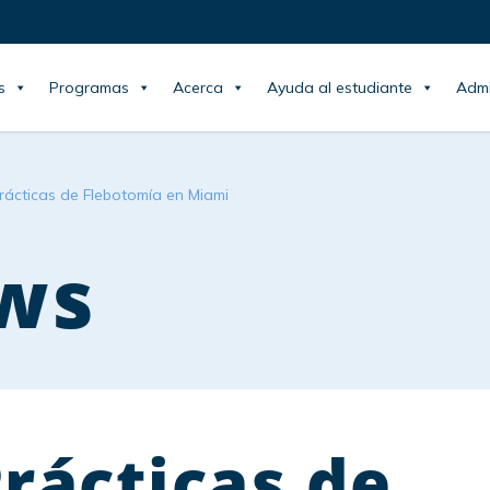
s
Programas
Acerca
Ayuda al estudiante
Admi
rácticas de Flebotomía en Miami
ws
rácticas de