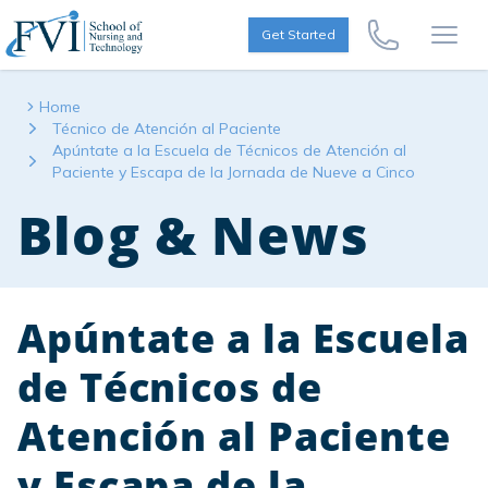
Skip to content
FVI School of Nursing
Get Started
Call Us Now
Open
Home
Técnico de Atención al Paciente
Apúntate a la Escuela de Técnicos de Atención al
Paciente y Escapa de la Jornada de Nueve a Cinco
Blog & News
Apúntate a la Escuela
de Técnicos de
Atención al Paciente
y Escapa de la