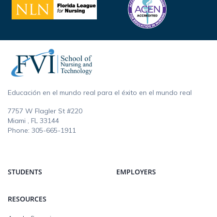
Footer
Educación en el mundo real para el éxito en el mundo real
7757 W Flagler St #220
Miami , FL
33144
Phone:
305-665-1911
STUDENTS
EMPLOYERS
RESOURCES