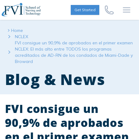
Skip to content
FVI School of Nursing
Get Started
Call Us Now
Open
Home
NCLEX
FVI consigue un 90,9% de aprobados en el primer examen
NCLEX: El más alto entre TODOS los programas
acreditados de AD-RN de los condados de Miami-Dade y
Broward
Blog & News
FVI consigue un
90,9% de aprobados
en el primer examen