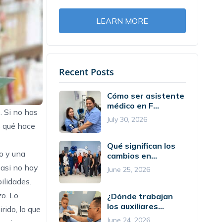
LEARN MORE
Recent Posts
Cómo ser asistente
médico en F...
. Si no has
July 30, 2026
s qué hace
Qué significan los
jo y una
cambios en...
Casi no hay
June 25, 2026
ilidades.
zo. Lo
¿Dónde trabajan
los auxiliares...
rido, lo que
June 24, 2026