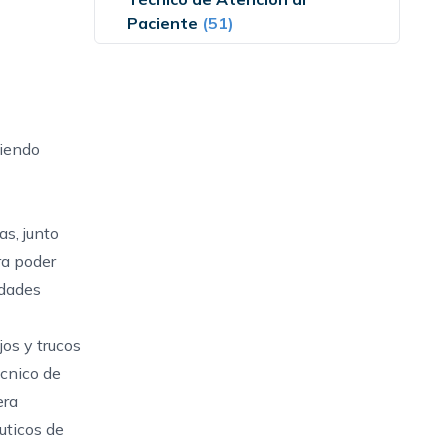
Paciente
(51)
ciendo
as, junto
ra poder
idades
jos y trucos
écnico de
era
uticos
de