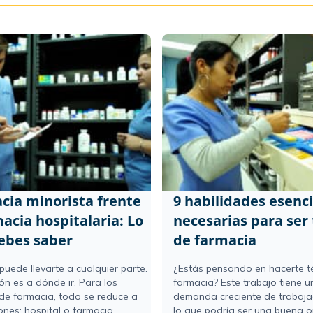
cia minorista frente
9 habilidades esenci
acia hospitalaria: Lo
necesarias para ser 
ebes saber
de farmacia
 puede llevarte a cualquier parte.
¿Estás pensando en hacerte t
ón es a dónde ir. Para los
farmacia? Este trabajo tiene u
 de farmacia, todo se reduce a
demanda creciente de trabaja
ones: hospital o farmacia
lo que podría ser una buena 