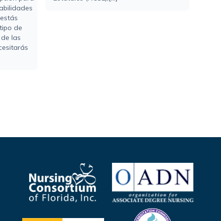
abilidades
 estás
tipo de
 de las
cesitarás