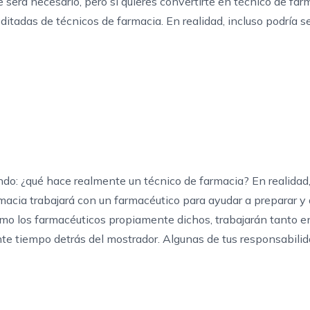
 será necesario, pero si quieres
convertirte en técnico de far
editadas de técnicos de farmacia
. En realidad, incluso podría s
ndo: ¿qué hace realmente un técnico de farmacia? En realidad,
acia trabajará con un farmacéutico para ayudar a preparar y d
mo los farmacéuticos propiamente dichos, trabajarán tanto e
nte tiempo detrás del mostrador. Algunas de tus responsabil