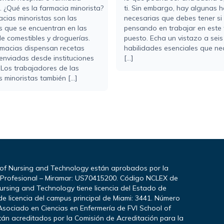
. ¿Qué es la farmacia minorista?
ti. Sin embargo, hay algunas h
acias minoristas son las
necesarias que debes tener si
s que se encuentran en las
pensando en trabajar en este 
e comestibles y droguerías.
puesto. Echa un vistazo a seis
rmacias dispensan recetas
habilidades esenciales que ne
enviadas desde instituciones
[...]
 Los trabajadores de las
 minoristas también [...]
 of Nursing and Technology están aprobados por la
a Profesional – Miramar: US70415200. Código NCLEX de
ursing and Technology tiene licencia del Estado de
e licencia del campus principal de Miami: 3441. Número
Asociado en Ciencias en Enfermería de FVI School of
stán acreditados por la Comisión de Acreditación para la