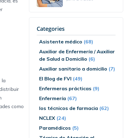
macia
, es
er
Categories
Asistente médico
(68)
Auxiliar de Enfermería / Auxiliar
de Salud a Domicilio
(6)
Auxiliar sanitario a domicilio
(7)
El Blog de FVI
(49)
 la
Enfermeras prácticas
(9)
istribuir
n
Enfermería
(67)
idades como
los técnicos de farmacia
(62)
NCLEX
(24)
Paramédicos
(5)
Técnico de Atención al