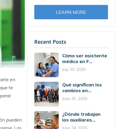
LEARN MORE
Recent Posts
Cómo ser asistente
médico en F...
July 30, 2026
iarte en
Qué significan los
que te
cambios en...
perar
June 25, 2026
¿Dónde trabajan
los auxiliares...
ción pueden
narse. Los
June 24, 2026