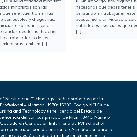
. ¿Qué es la farmacia minorista?
ti. Sin embargo, hay algunas h
acias minoristas son las
necesarias que debes tener si
s que se encuentran en las
pensando en trabajar en este 
e comestibles y droguerías.
puesto. Echa un vistazo a seis
rmacias dispensan recetas
habilidades esenciales que ne
enviadas desde instituciones
[...]
 Los trabajadores de las
 minoristas también [...]
 of Nursing and Technology están aprobados por la
a Profesional – Miramar: US70415200. Código NCLEX de
ursing and Technology tiene licencia del Estado de
e licencia del campus principal de Miami: 3441. Número
Asociado en Ciencias en Enfermería de FVI School of
stán acreditados por la Comisión de Acreditación para la
echnology está acreditada institucionalmente por la