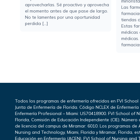
minorista
aprovecharlas. Sé proactivo y aprovecha
Las farm
el momento antes de que pase de largo.
farmacia
No te lamentes por una oportunidad
tiendas d
perdida [...]
Estas fa
médicas 
médicas.
farmacias
Todos los programas de enfermería ofrecidos en FVI School
Junta de Enfermería de Florida. Código NCLEX de Enfermerí
Enfermería Profesional – Miami: US70418900. FVI School of N
Florida, Comisión de Educación Independiente (CIE). Número d
de licencia del campus de Miramar: 6010. Los programas de 
Nursing and Technology, Miami, Florida y Miramar, Florida, e
Educación en Enfermería (ACEN). FVI School of Nursing and T