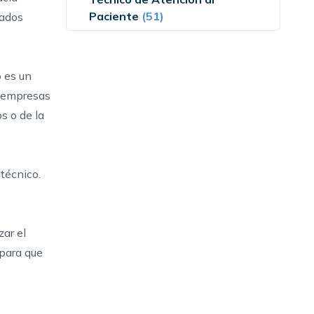
Paciente
(51)
tados
o es un
s empresas
os
o de la
técnico.
ar el
para que