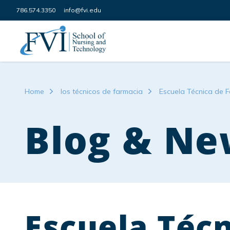
Skip to content
786.574.3350
info@fvi.edu
FVI School of Nursing
Home
los técnicos de farmacia
Escuela Técnica de 
Blog & Ne
Escuela Téc