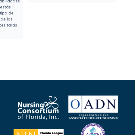
abilidades
 estás
tipo de
 de las
cesitarás