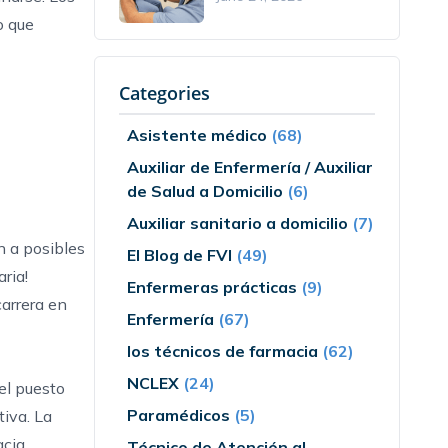
o que
Categories
Asistente médico
(68)
Auxiliar de Enfermería / Auxiliar
de Salud a Domicilio
(6)
Auxiliar sanitario a domicilio
(7)
n a posibles
El Blog de FVI
(49)
ria!
Enfermeras prácticas
(9)
arrera en
Enfermería
(67)
los técnicos de farmacia
(62)
NCLEX
(24)
el puesto
Paramédicos
(5)
iva. La
acia
Técnico de Atención al