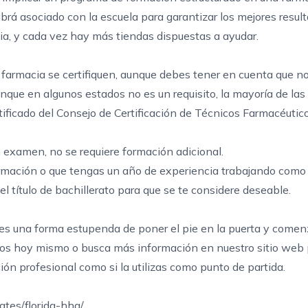
abrá asociado con la escuela para garantizar los mejores resul
a, y cada vez hay más tiendas dispuestas a ayudar.
e farmacia se certifiquen, aunque debes tener en cuenta que n
unque en algunos estados no es un requisito, la mayoría de la
tificado
del Consejo de Certificación de Técnicos Farmacéutic
 examen, no se requiere formación adicional.
rmación o que tengas un año de experiencia trabajando como 
l título de bachillerato para que se te considere deseable.
es una forma estupenda de poner el pie en la puerta y comenz
os hoy mismo
o busca más información en nuestro sitio web 
ión profesional como si la utilizas como punto de partida.
tes/florida-hha/