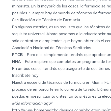
minorista. En la mayoría de los casos, la farmacia se h
posibles. Siempre hay demanda de técnicos de farmaci
Certificación de Técnico de Farmacia
En algunos estados, es un requisito que los técnicos d
requisito universal. Ahora pasamos a la advertencia: a
sólo contratan a empleados que hayan obtenido el cer
Asociación Nacional de
Técnicos
Sanitarios.
PTCB
– Para ello, simplemente tendrás que aprobar un
NHA
– Este requiere que completes un programa de fo
En ambos casos, tendrás que asegurarte de que tienes e
Inscríbete hoy
Nuestra
escuela de técnicos de farmacia en Miami, FL,
proceso de embarcarte en la carrera de tu vida.
Lláman
puedas empezar cuanto antes, tanto si ésta es tu elecc
Más información aquí:
http://www.homehealthaideguide.com/hha-training/sta