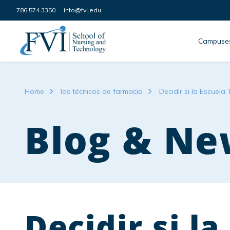
Skip to content
786.574.3350
info@fvi.edu
FVI School of Nursing
Campuse
Home
los técnicos de farmacia
Decidir si la Escuel
Blog & Ne
Decidir si l