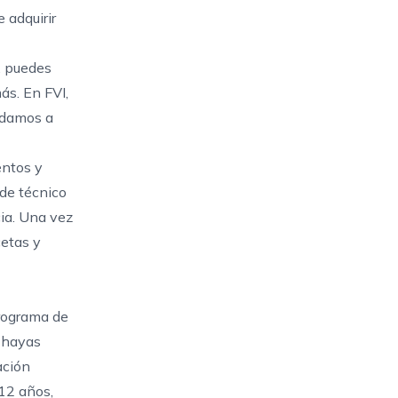
 adquirir
, puedes
ás. En FVI,
yudamos a
entos y
 de técnico
cia. Una vez
cetas y
programa de
e hayas
ación
12 años,