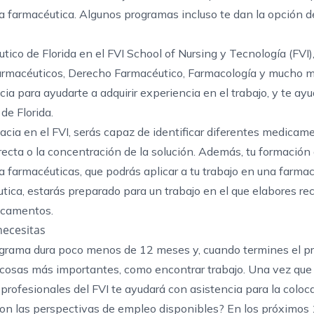
ia farmacéutica. Algunos programas incluso te dan la opción de
tico de Florida
en el FVI School of Nursing y Tecnología (FVI)
Farmacéuticos, Derecho Farmacéutico, Farmacología y mucho m
ia para ayudarte a adquirir experiencia en el trabajo, y te a
de Florida.
cia en el FVI, serás capaz de identificar diferentes medicam
recta o la concentración de la solución. Además, tu formación
a farmacéuticas, que podrás aplicar a tu trabajo en una farma
ica, estarás preparado para un trabajo en el que elabores re
dicamentos.
necesitas
 programa dura poco menos de 12 meses y, cuando termines el 
a cosas más importantes, como encontrar trabajo. Una vez qu
profesionales del FVI te ayudará con asistencia para la coloc
 son las perspectivas de empleo disponibles? En los
próximos 