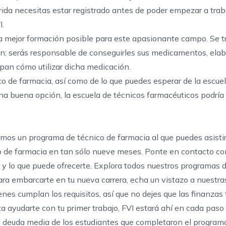
rida necesitas estar registrado antes de poder empezar a trab
I.
a mejor formación posible para este apasionante campo. Se t
ón; serás responsable de conseguirles sus medicamentos, elab
epan cómo utilizar dicha medicación.
co de farmacia, así como de lo que puedes esperar de
la escue
una buena opción, la escuela de técnicos farmacéuticos podría
emos un programa de técnico de farmacia al que puedes asisti
o de farmacia en tan sólo nueve meses.
Ponte en contacto co
y lo que puede ofrecerte. Explora todos nuestros
programas 
 para embarcarte en tu nueva carrera, echa un vistazo a nuestr
nes cumplan los requisitos, así que no dejes que las finanzas 
a ayudarte con tu primer trabajo, FVI estará ahí en cada paso
a deuda media de los estudiantes que completaron el programa