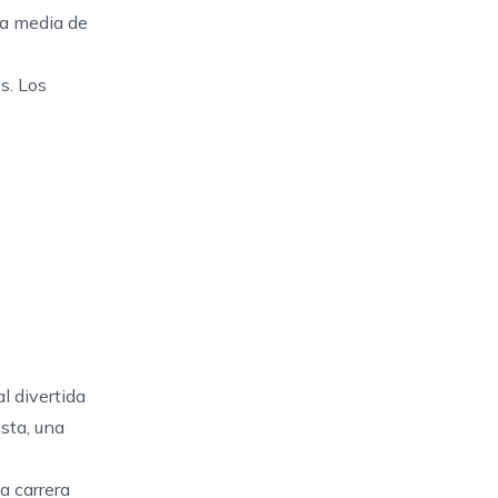
la media de
s. Los
l divertida
ista, una
a carrera