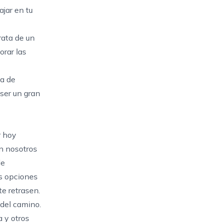
ajar en tu
rata de un
orar las
la de
 ser un gran
r hoy
n nosotros
de
as opciones
te retrasen.
 del camino.
 y otros