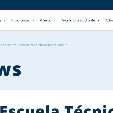
s
Programas
Acerca
Ayuda al estudiante
Admi
a Técnica de Farmacia es adecuada para ti
ws
a Escuela Técni