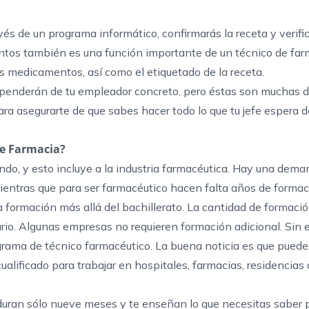
vés de un programa informático, confirmarás la receta y verific
ntos también es una función importante de un técnico de far
los medicamentos, así como el etiquetado de la receta.
ependerán de tu empleador concreto, pero éstas son muchas d
ra asegurarte de que sabes hacer todo lo que tu jefe espera de
de Farmacia?
do, y esto incluye a la industria farmacéutica. Hay una dem
mientras que para ser farmacéutico hacen falta años de forma
formación más allá del bachillerato. La cantidad de formaci
io. Algunas empresas no requieren formación adicional. Sin 
grama de técnico farmacéutico. La buena noticia es que puede
alificado para trabajar en hospitales, farmacias, residencias
uran sólo nueve meses y te enseñan lo que necesitas saber 