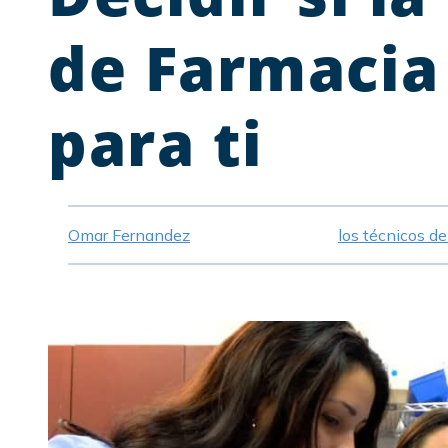
de Farmacia
para ti
Omar Fernandez
los técnicos d