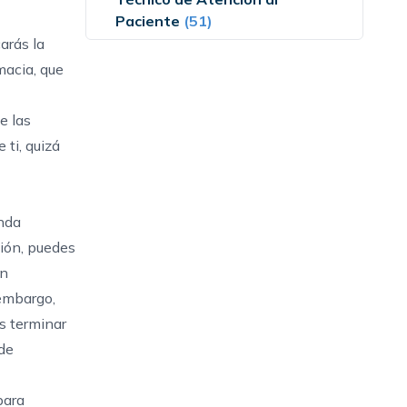
Paciente
(51)
arás la
macia, que
e las
 ti, quizá
anda
ción, puedes
ón
embargo,
s terminar
 de
para