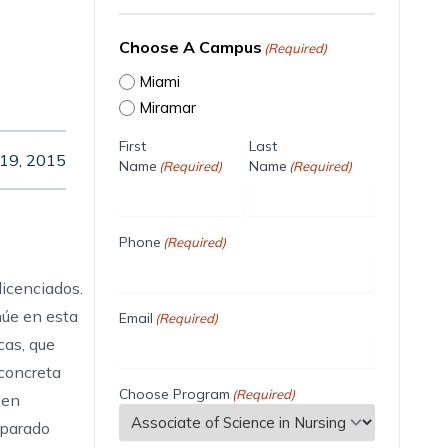
Choose A Campus
(Required)
Miami
Miramar
First
Last
19, 2015
Name
Name
(Required)
(Required)
Phone
(Required)
licenciados.
núe en esta
Email
(Required)
cas, que
 concreta
Choose Program
(Required)
 en
eparado