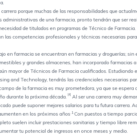
a.
 carrera porque muchas de las responsabilidades que actual
as administrativas de una farmacia, pronto tendrán que ser rea
 necesidad de titulados en
programas de Técnico de Farmacia
.
n las competencias profesionales y técnicas necesarias para 
ajo en farmacia se encuentran en farmacias y droguerías; sin
omestibles y grandes almacenes, han incorporado farmacias a
aún mayor de Técnicos de Farmacia cualificados. Estudiando e
ing and Technology, tendrás las credenciales necesarias par
 campo de la farmacia es muy prometedora, ya que se espera q
[4]
año durante la próxima década.
Al ser una carrera muy dema
icado puede suponer mejores salarios para tu futura carrera. 
.1
a aumenten en los próximos años
Con puestos a tiempo parcia
eto suelen incluir prestaciones sanitarias y tiempo libre re
aumentar tu potencial de ingresos en once meses y medio.