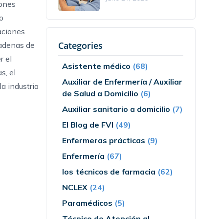
iones
o
caciones
Categories
cadenas de
r el
Asistente médico
(68)
s, el
Auxiliar de Enfermería / Auxiliar
a industria
de Salud a Domicilio
(6)
Auxiliar sanitario a domicilio
(7)
El Blog de FVI
(49)
Enfermeras prácticas
(9)
Enfermería
(67)
los técnicos de farmacia
(62)
NCLEX
(24)
Paramédicos
(5)
Técnico de Atención al