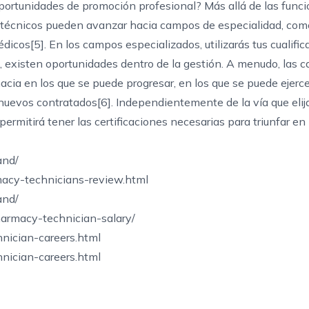
 oportunidades de promoción profesional? Más allá de las func
 técnicos pueden avanzar hacia campos de especialidad, com
dicos[5]. En los campos especializados, utilizarás tus cualifi
s, existen oportunidades dentro de la gestión. A menudo, las 
cia en los que se puede progresar, en los que se puede ejerce
s nuevos contratados[6]. Independientemente de la vía que elija
mitirá tener las certificaciones necesarias para triunfar en l
and/
macy-technicians-review.html
and/
armacy-technician-salary/
nician-careers.html
nician-careers.html