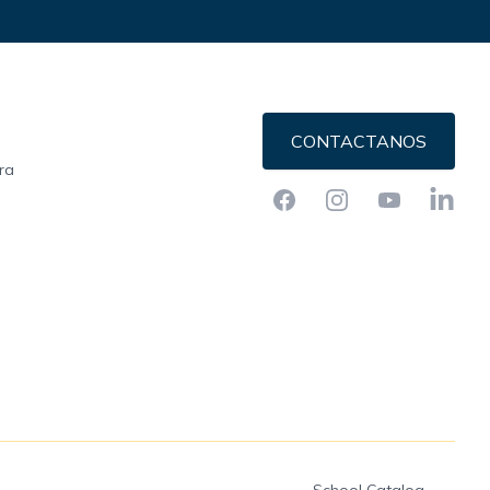
CONTACTANOS
ra
Facebook
Instagram
YouTube
LinkedI
School Catalog