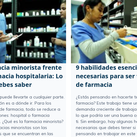
cia minorista frente
9 habilidades esenci
acia hospitalaria: Lo
necesarias para ser 
ebes saber
de farmacia
 puede llevarte a cualquier parte.
¿Estás pensando en hacerte t
ón es a dónde ir. Para los
farmacia? Este trabajo tiene u
 de farmacia, todo se reduce a
demanda creciente de trabaja
ones: hospital o farmacia
lo que podría ser una buena 
. ¿Qué es la farmacia minorista?
ti. Sin embargo, hay algunas h
acias minoristas son las
necesarias que debes tener si
s que se encuentran en las
pensando en trabajar en este 