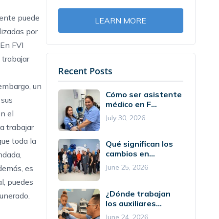
mente puede
LEARN MORE
lizadas por
 En FVI
trabajar
Recent Posts
 embargo, un
Cómo ser asistente
 sus
médico en F...
n el
July 30, 2026
a trabajar
ue toda la
Qué significan los
cambios en...
ndada,
June 25, 2026
Además, es
l, puedes
¿Dónde trabajan
munerado.
los auxiliares...
June 24, 2026