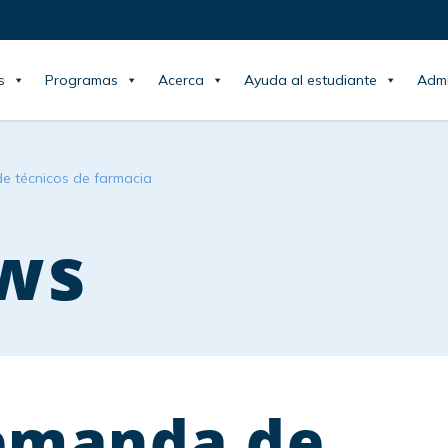
s
Programas
Acerca
Ayuda al estudiante
Admi
e técnicos de farmacia
ws
emanda de