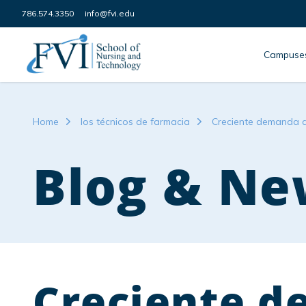
Skip to content
786.574.3350
info@fvi.edu
FVI School of Nursing
Campuse
Home
los técnicos de farmacia
Creciente demanda d
Blog & Ne
Creciente d