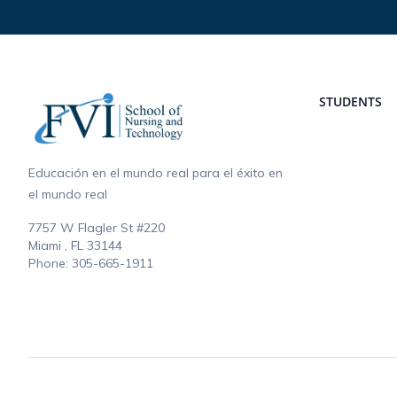
Footer
STUDENTS
Educación en el mundo real para el éxito en
el mundo real
7757 W Flagler St #220
Miami , FL
33144
Phone:
305-665-1911