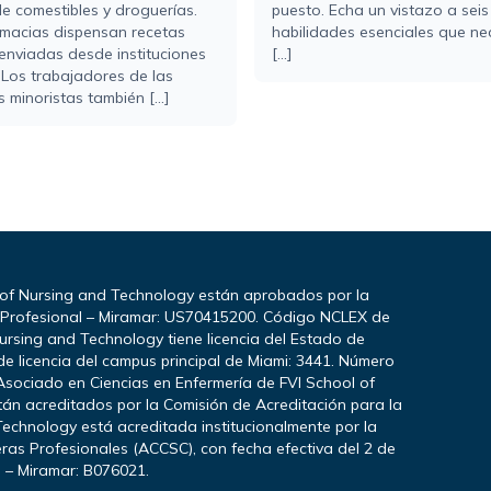
e comestibles y droguerías.
puesto. Echa un vistazo a seis
rmacias dispensan recetas
habilidades esenciales que ne
enviadas desde instituciones
[...]
 Los trabajadores de las
 minoristas también [...]
 of Nursing and Technology están aprobados por la
a Profesional – Miramar: US70415200. Código NCLEX de
ursing and Technology tiene licencia del Estado de
e licencia del campus principal de Miami: 3441. Número
Asociado en Ciencias en Enfermería de FVI School of
stán acreditados por la Comisión de Acreditación para la
echnology está acreditada institucionalmente por la
ras Profesionales (ACCSC), con fecha efectiva del 2 de
I – Miramar: B076021.