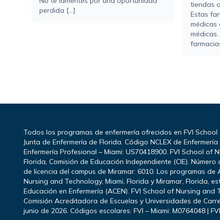
No te lamentes por una oportunidad
tiendas d
perdida [...]
Estas fa
médicas 
médicas.
farmacias
Todos los programas de enfermería ofrecidos en FVI School
Junta de Enfermería de Florida. Código NCLEX de Enfermerí
Enfermería Profesional – Miami: US70418900. FVI School of N
Florida, Comisión de Educación Independiente (CIE). Número d
de licencia del campus de Miramar: 6010. Los programas de 
Nursing and Technology, Miami, Florida y Miramar, Florida, e
Educación en Enfermería (ACEN). FVI School of Nursing and T
Comisión Acreditadora de Escuelas y Universidades de Carre
junio de 2026. Códigos escolares: FVI – Miami: M0764048 | FV