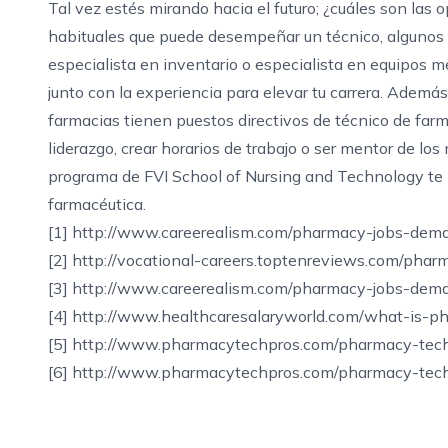
Tal vez estés mirando hacia el futuro; ¿cuáles son las
habituales que puede desempeñar un técnico, algunos
especialista en inventario o especialista en equipos mé
junto con la experiencia para elevar tu carrera. Ademá
farmacias tienen puestos directivos de técnico de farma
liderazgo, crear horarios de trabajo o ser mentor de lo
programa de FVI School of Nursing and Technology te per
farmacéutica.
[1] http://www.careerealism.com/pharmacy-jobs-dem
[2] http://vocational-careers.toptenreviews.com/phar
[3] http://www.careerealism.com/pharmacy-jobs-dem
[4] http://www.healthcaresalaryworld.com/what-is-ph
[5] http://www.pharmacytechpros.com/pharmacy-tech
[6] http://www.pharmacytechpros.com/pharmacy-tech