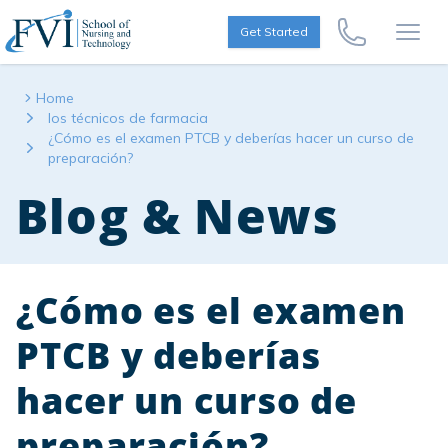
Skip to content
FVI School of Nursing
Get Started
Call Us Now
Open
Home
los técnicos de farmacia
¿Cómo es el examen PTCB y deberías hacer un curso de
preparación?
Blog & News
¿Cómo es el examen
PTCB y deberías
hacer un curso de
preparación?