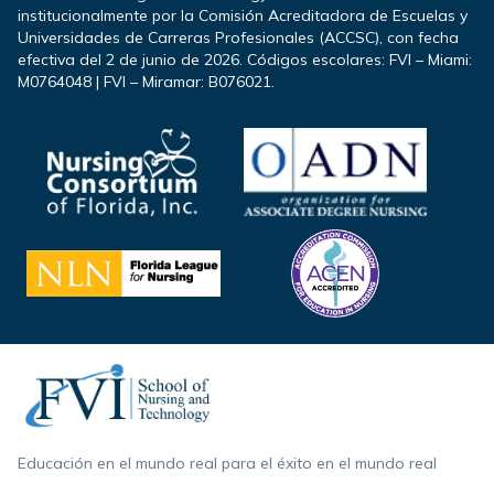
institucionalmente por la Comisión Acreditadora de Escuelas y
Universidades de Carreras Profesionales (ACCSC), con fecha
efectiva del 2 de junio de 2026. Códigos escolares: FVI – Miami:
M0764048 | FVI – Miramar: B076021.
Footer
Educación en el mundo real para el éxito en el mundo real