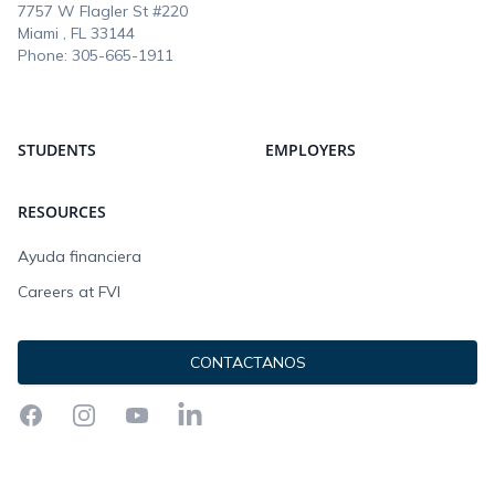
7757 W Flagler St #220
Miami , FL
33144
Phone:
305-665-1911
STUDENTS
EMPLOYERS
RESOURCES
Ayuda financiera
Careers at FVI
CONTACTANOS
Facebook
Instagram
YouTube
LinkedIn