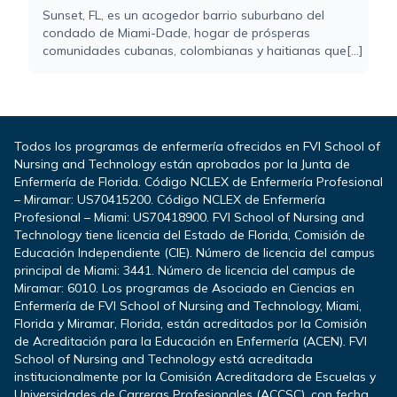
Sunset, FL, es un acogedor barrio suburbano del
condado de Miami-Dade, hogar de prósperas
comunidades cubanas, colombianas y haitianas que[...]
Todos los programas de enfermería ofrecidos en FVI School of
Nursing and Technology están aprobados por la Junta de
Enfermería de Florida. Código NCLEX de Enfermería Profesional
– Miramar: US70415200. Código NCLEX de Enfermería
Profesional – Miami: US70418900. FVI School of Nursing and
Technology tiene licencia del Estado de Florida, Comisión de
Educación Independiente (CIE). Número de licencia del campus
principal de Miami: 3441. Número de licencia del campus de
Miramar: 6010. Los programas de Asociado en Ciencias en
Enfermería de FVI School of Nursing and Technology, Miami,
Florida y Miramar, Florida, están acreditados por la Comisión
de Acreditación para la Educación en Enfermería (ACEN). FVI
School of Nursing and Technology está acreditada
institucionalmente por la Comisión Acreditadora de Escuelas y
Universidades de Carreras Profesionales (ACCSC), con fecha