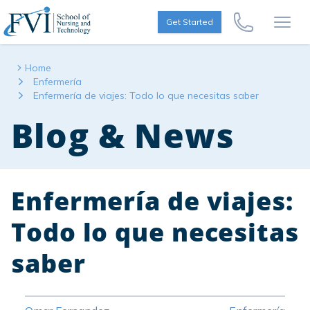
Skip to content
FVI School of Nursing
Get Started
Call Us Now
Open
Home
Enfermería
Enfermería de viajes: Todo lo que necesitas saber
Blog & News
Enfermería de viajes:
Todo lo que necesitas
saber