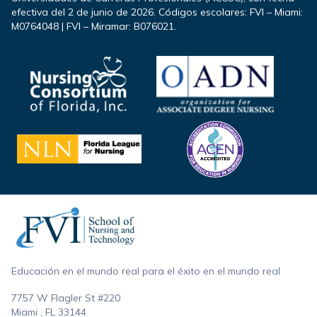
efectiva del 2 de junio de 2026. Códigos escolares: FVI – Miami:
M0764048 | FVI – Miramar: B076021.
Footer
Educación en el mundo real para el éxito en el mundo real
7757 W Flagler St #220
Miami , FL
33144