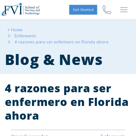
Skip to content
FVI School of Nursing
Get Started
Call Us Now
Open
Home
Enfermería
4 razones para ser enfermero en Florida ahora
Blog & News
4 razones para ser
enfermero en Florida
ahora