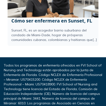
Cómo ser enfermera en Sunset, FL
Sunset, FL, es un acogedor barrio suburbano del
condado de Miami-Dade, hogar de prósperas
comunidades cubanas, colombianas y haitianas que[...]
Todos los programas de enfermería ofrecidos en FVI School of
Nursing and Technology están aprobados por la Junta de
Enfermería de Florida. Código NCLEX de Enfermería Profesional
– Miramar: US70415200. Código NCLEX de Enfermería
Profesional – Miami: US70418900. FVI School of Nursing and
Technology tiene licencia del Estado de Florida, Comisión de
Educación Independiente (CIE). Número de licencia del campus
principal de Miami: 3441. Número de licencia del campus de
Miramar: 6010. Los programas de Asociado en Ciencias en