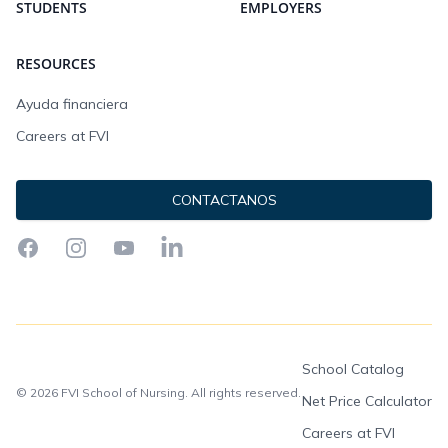
STUDENTS
EMPLOYERS
RESOURCES
Ayuda financiera
Careers at FVI
CONTACTANOS
Facebook
Instagram
YouTube
LinkedIn
School Catalog
© 2026 FVI School of Nursing. All rights reserved.
Net Price Calculator
Careers at FVI