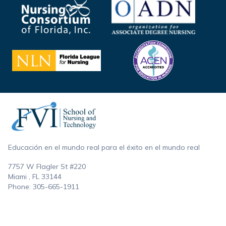
Footer
Educación en el mundo real para el éxito en el mundo real
7757 W Flagler St #220
Miami , FL
33144
Phone:
305-665-1911