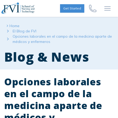
Skip to content
FVI School of Nursing
Get Started
Call Us Now
Open
Home
El Blog de FVI
Opciones laborales en el campo de la medicina aparte de
médicos y enfermeros
Blog & News
Opciones laborales
en el campo de la
medicina aparte de
médicos y