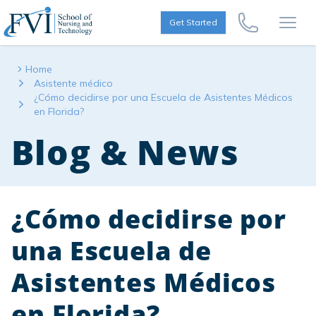
Skip to content
FVI School of Nursing
Get Started
Call Us Now
Open
Home
Asistente médico
¿Cómo decidirse por una Escuela de Asistentes Médicos
en Florida?
Blog & News
¿Cómo decidirse por
una Escuela de
Asistentes Médicos
en Florida?