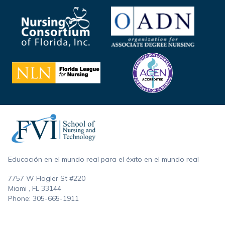
Footer
Educación en el mundo real para el éxito en el mundo real
7757 W Flagler St #220
Miami , FL
33144
Phone:
305-665-1911