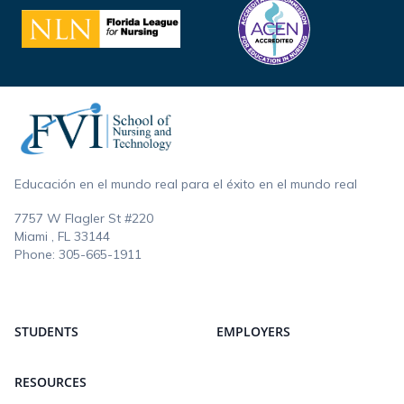
Footer
Educación en el mundo real para el éxito en el mundo real
7757 W Flagler St #220
Miami , FL
33144
Phone:
305-665-1911
STUDENTS
EMPLOYERS
RESOURCES