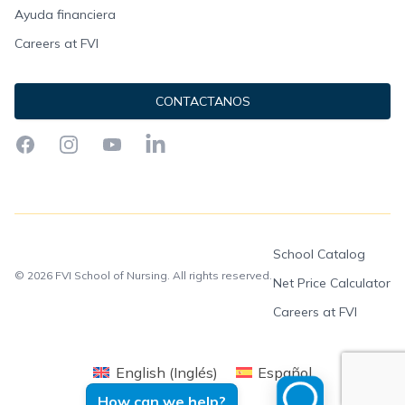
Ayuda financiera
Careers at FVI
CONTACTANOS
Facebook
Instagram
YouTube
LinkedIn
School Catalog
© 2026 FVI School of Nursing. All rights reserved.
Net Price Calculator
Careers at FVI
English
(
Inglés
)
Español
How can we help?