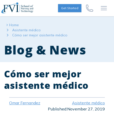
Skip to content
FVI School of Nursing
Get Started
Call Us Now
Open
Home
Asistente médico
Cómo ser mejor asistente médico
Blog & News
Cómo ser mejor
asistente médico
Omar Fernandez
Asistente médico
Published:
November 27, 2019