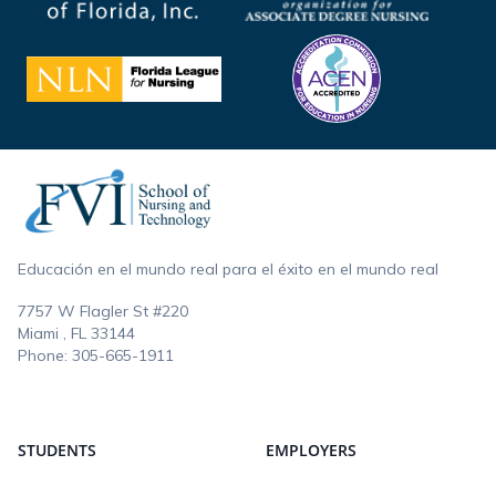
Footer
Educación en el mundo real para el éxito en el mundo real
7757 W Flagler St #220
Miami , FL
33144
Phone:
305-665-1911
STUDENTS
EMPLOYERS