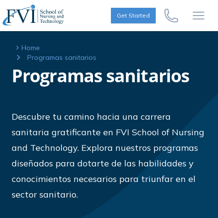
Skip to content
FVI School of Nursing
Get Started
Call Us Now
Open
Home
Programas sanitarios
Programas sanitarios
Descubre tu camino hacia una carrera
sanitaria gratificante en FVI School of Nursing
and Technology. Explora nuestros programas
diseñados para dotarte de las habilidades y
conocimientos necesarios para triunfar en el
sector sanitario.