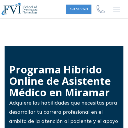
Skip to content
FVI School of Nursing
Get Started
Call Us Now
Open
Programa Híbrido
Online de Asistente
Médico en Miramar
Adquiere las habilidades que necesitas para
desarrollar tu carrera profesional en el
ámbito de la atención al paciente y el apoyo