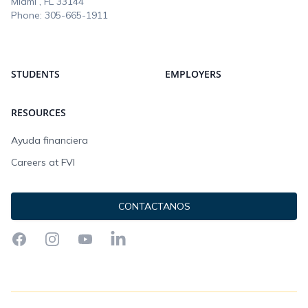
Miami , FL
33144
Phone:
305-665-1911
STUDENTS
EMPLOYERS
RESOURCES
Ayuda financiera
Careers at FVI
CONTACTANOS
Facebook
Instagram
YouTube
LinkedIn