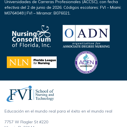
Universidades de Carreras Profesionales (ACCSC), con fecha
efectiva del 2 de junio de 2026. Códigos escolares: FVI – Miami:
M0764048 | FVI – Miramar: B076021.
Footer
Educación en el mundo real para el éxito en el mundo real
7757 W Flagler St #220