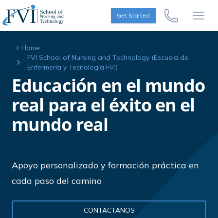
Skip to content
FVI School of Nursing
Get Started
Call Us Now
Open
Home
FVI School of Nursing and Technology (Escuela de
Enfermería y Tecnología FVI)
Educación en el mundo
real para el éxito en el
mundo real
Apoyo personalizado y formación práctica en
cada paso del camino
CONTACTANOS