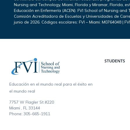
Nursing and Technology, Miami, Florida y Miramar, Florida, e
Educación en Enfermería (ACEN). FVI School of Nursing and T
Comisión Acreditadora de Escuelas y Universidades de Carre
junio de 2026. Códigos escolares: FVI – Miami: M0764048 | FV
Footer
STUDENTS
Educación en el mundo real para el éxito en
el mundo real
7757 W Flagler St #220
Miami , FL
33144
Phone:
305-665-1911