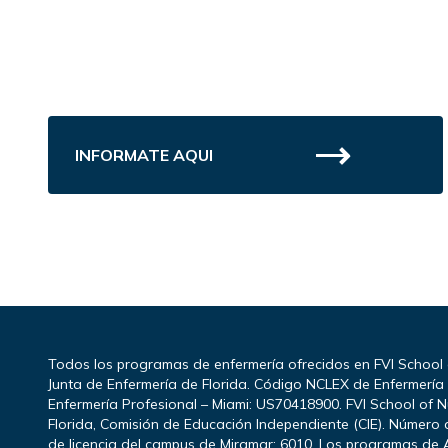
INFORMATE AQUI
Todos los programas de enfermería ofrecidos en FVI School
Junta de Enfermería de Florida. Código NCLEX de Enfermerí
Enfermería Profesional – Miami: US70418900. FVI School of N
Florida, Comisión de Educación Independiente (CIE). Número d
de licencia del campus de Miramar: 6010. Los programas de 