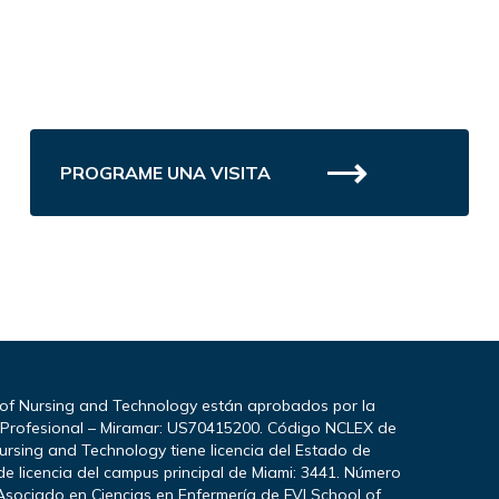
PROGRAME UNA VISITA
 of Nursing and Technology están aprobados por la
a Profesional – Miramar: US70415200. Código NCLEX de
ursing and Technology tiene licencia del Estado de
e licencia del campus principal de Miami: 3441. Número
Asociado en Ciencias en Enfermería de FVI School of