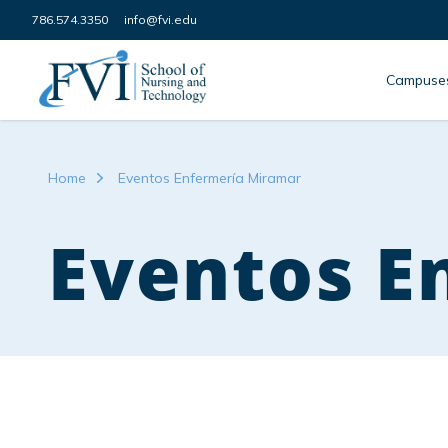
Skip to content
786.574.3350
info@fvi.edu
FVI School of Nursing
Campuse
Home
Eventos Enfermería Miramar
Eventos E