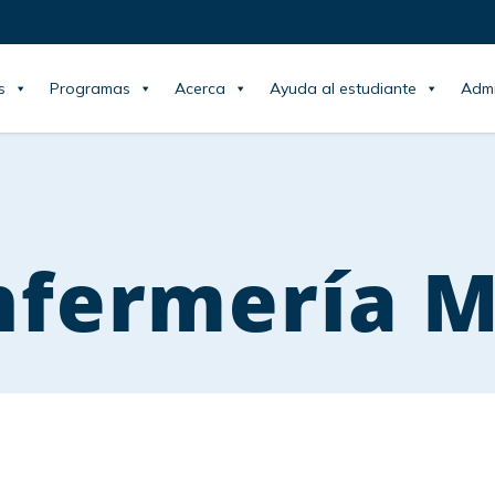
s
Programas
Acerca
Ayuda al estudiante
Admi
nfermería 