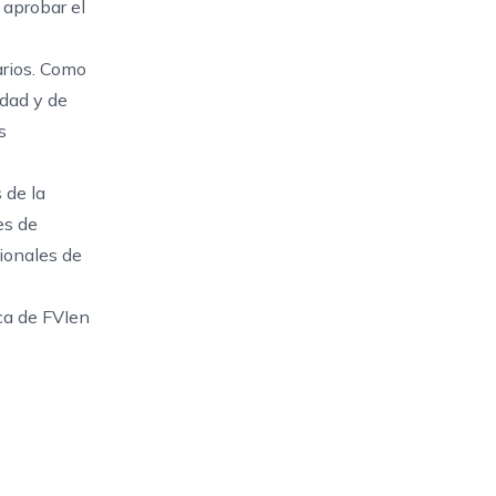
 aprobar el
arios. Como
idad y de
s
 de la
es de
sionales de
ca de FVIen