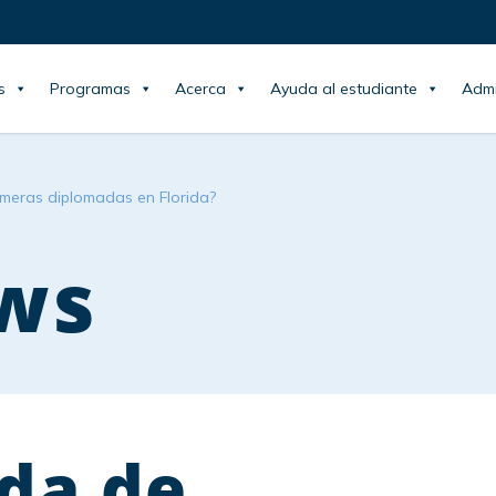
s
Programas
Acerca
Ayuda al estudiante
Admi
eras diplomadas en Florida?
ws
da de