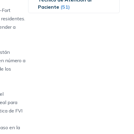
Paciente
(51)
-Fort
residentes.
ender a
están
 en número a
de los
el
eal para
tica de FVI
aso en la