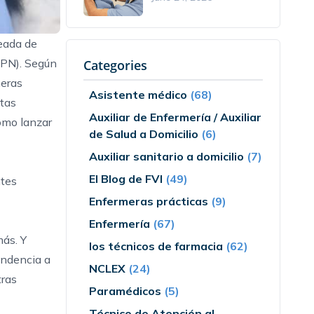
leada de
LPN). Según
Categories
meras
Asistente médico
(68)
ltas
Auxiliar de Enfermería / Auxiliar
ómo lanzar
de Salud a Domicilio
(6)
Auxiliar sanitario a domicilio
(7)
El Blog de FVI
(49)
ntes
Enfermeras prácticas
(9)
Enfermería
(67)
más. Y
los técnicos de farmacia
(62)
endencia a
NCLEX
(24)
tras
Paramédicos
(5)
Técnico de Atención al