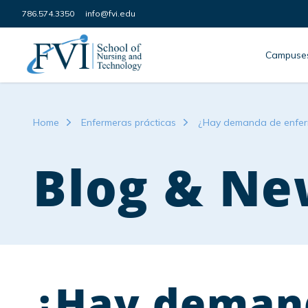
Skip to content
786.574.3350
info@fvi.edu
FVI School of Nursing
Campuse
Home
Enfermeras prácticas
¿Hay demanda de enferm
Blog & Ne
¿Hay deman