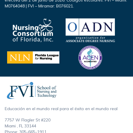
M0764048 | FVI – Miramar: B076021.
Footer
Educación en el mundo real para el éxito en el mundo real
7757 W Flagler St #220
Miami , FL
33144
Phone:
305-665-1911