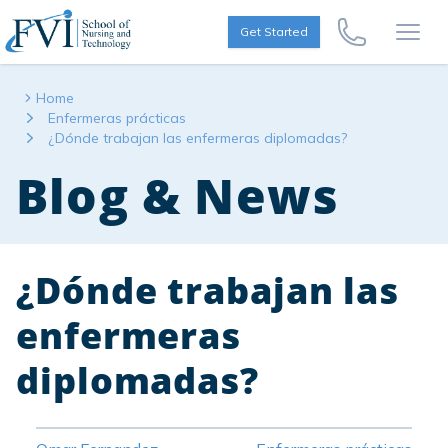
Skip to content
FVI School of Nursing
Get Started
Call Us Now
Open
Home
Enfermeras prácticas
¿Dónde trabajan las enfermeras diplomadas?
Blog & News
¿Dónde trabajan las
enfermeras
diplomadas?