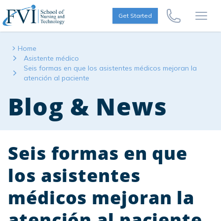
Skip to content
FVI School of Nursing
Get Started
Call Us Now
Open
Home
Asistente médico
Seis formas en que los asistentes médicos mejoran la
atención al paciente
Blog & News
Seis formas en que
los asistentes
médicos mejoran la
atención al paciente