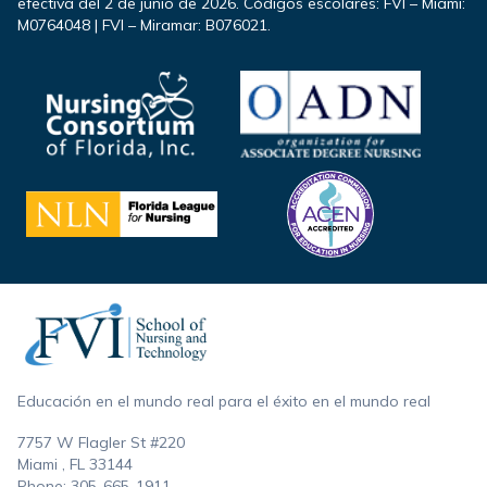
efectiva del 2 de junio de 2026. Códigos escolares: FVI – Miami:
M0764048 | FVI – Miramar: B076021.
Footer
Educación en el mundo real para el éxito en el mundo real
7757 W Flagler St #220
Miami , FL
33144
Phone:
305-665-1911